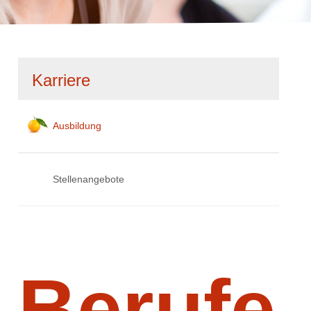
Navigation
Karriere
überspringen
Ausbildung
Stellenangebote
Berufe