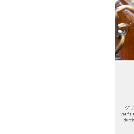
STUT
verifiz
durch