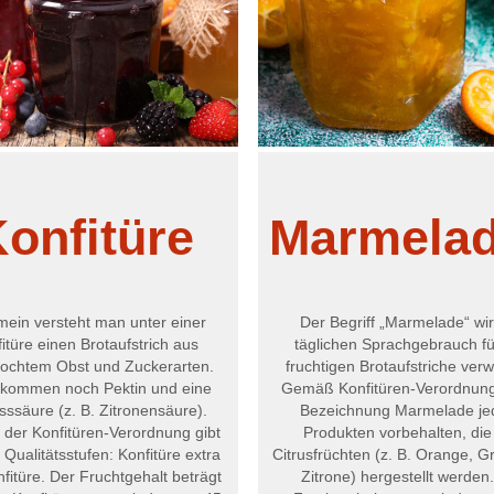
onfitüre
Marmela
mein versteht man unter einer
Der Begriff „Marmelade“ wi
itüre einen Brotaufstrich aus
täglichen Sprachgebrauch fü
ochtem Obst und Zuckerarten.
fruchtigen Brotaufstriche ver
 kommen noch Pektin und eine
Gemäß Konfitüren-Verordnung 
ssäure (z. B. Zitronensäure).
Bezeichnung Marmelade je
der Konfitüren-Verordnung gibt
Produkten vorbehalten, die
 Qualitätsstufen: Konfitüre extra
Citrusfrüchten (z. B. Orange, Gr
fitüre. Der Fruchtgehalt beträgt
Zitrone) hergestellt werden