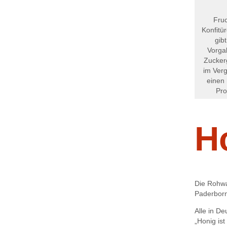
Fruc
Konfitü
gib
Vorga
Zucker
im Verg
einen 
Pro
H
Die Rohwa
Paderborn
Alle in D
„Honig is