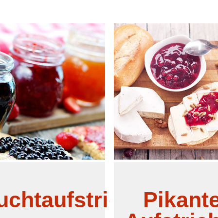
er Konfitüre extra mindestens 45
Fruchtgehalt muss mindeste
zent und bei einer Konfitüre
Prozent betragen.
mindestens 35 Prozent.
uchtaufstriche
Pikant