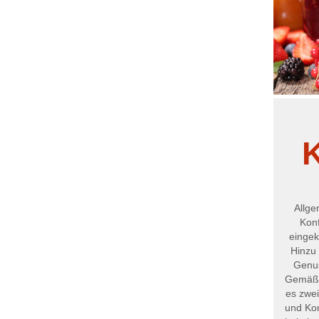
K
Allge
Konf
eingek
Hinzu
Genus
Gemäß 
es zwei
und Kon