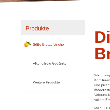
1
2
3
Navigation
Produkte
Di
überspringen
Süße Brotaufstriche
B
Alkoholfreie Getränke
Wer Europ
Konfitüre
Weitere Produkte
und pikan
modernste
Vakuum-Ko
vollem Er
Mit STUTE