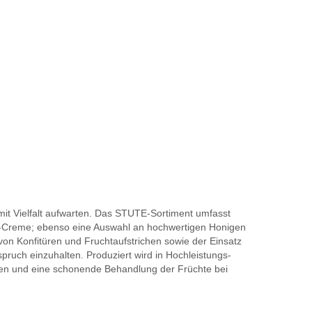
Allgemein
versteht
man
unter
einer
Konfitüre
einen
Brotaufstri
aus
eingekoch
it Vielfalt aufwarten. Das STUTE-Sortiment umfasst
Obst
at-Creme; ebenso eine Auswahl an hochwertigen Honigen
und
von Konfitüren und Fruchtaufstrichen sowie der Einsatz
Zuckerarte
ruch einzuhalten. Produziert wird in Hochleistungs-
Hinzu
en und eine schonende Behandlung der Früchte bei
kommen
noch
Pektin