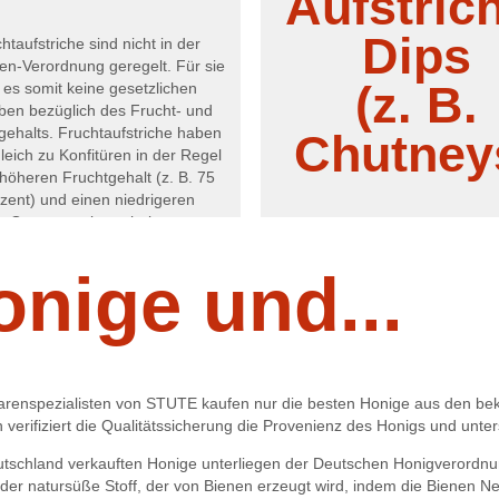
Aufstric
Dips
htaufstriche sind nicht in der
ren-Verordnung geregelt. Für sie
(z. B.
t es somit keine gesetzlichen
ben bezüglich des Frucht- und
gehalts. Fruchtaufstriche haben
Chutney
leich zu Konfitüren in der Regel
höheren Fruchtgehalt (z. B. 75
zent) und einen niedrigeren
Gesamtzuckergehalt.
Chutneys kommen ursprünglich
indischen Küche und haben mei
onige und...
würzigen, süß-sauren oder s
pikanten Geschmack. Sie w
ähnlich wie Marmeladen aus O
Gemüse gekocht. Verfeinert we
mit Gewürzen, Ingwer, Chili, Es
anderen Zutaten. Die Chutney
renspezialisten von STUTE kaufen nur die besten Honige aus den bekan
entweder grobe Stücke enthal
 verifiziert die Qualitätssicherung die Provenienz des Honigs und unte
auch cremig passiert werd
eutschland verkauften Honige unterliegen der Deutschen Honigverordnung
t der natursüße Stoff, der von Bienen erzeugt wird, indem die Bienen 