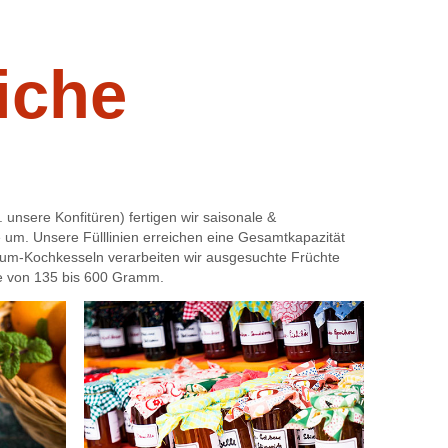
und
eine
Genusssäu
iche
(z.
B.
Zitronensäu
Gemäß
der
Konfitüren-
Verordnun
gibt
 unsere Konfitüren) fertigen wir saisonale &
es
um. Unsere Fülllinien erreichen eine Gesamtkapazität
zwei
um-Kochkesseln verarbeiten wir ausgesuchte Früchte
Qualitätsst
ge von 135 bis 600 Gramm.
Konfitüre
extra
und
Konfitüre.
Der
Fruchtgeha
beträgt
bei