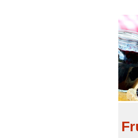
bei ein
Pro
Fr