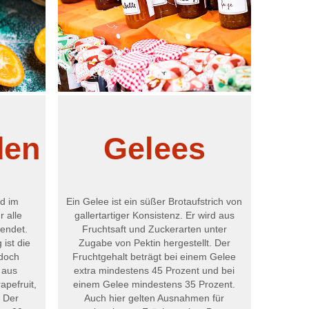
einer
Konfitüre
extra
mindesten
45
Prozent
und
bei
einer
Konfitüre
den
Gelees
mindesten
35
Prozent.
Für
bestimmte
rd im
Ein Gelee ist ein süßer Brotaufstrich von
Fruchtsorte
r alle
gallertartiger Konsistenz. Er wird aus
wie
wendet.
Fruchtsaft und Zuckerarten unter
z.
ist die
Zugabe von Pektin hergestellt. Der
B.
doch
Fruchtgehalt beträgt bei einem Gelee
Johannisbe
 aus
extra mindestens 45 Prozent und bei
Hagebutte
apefruit,
einem Gelee mindestens 35 Prozent.
und
. Der
Auch hier gelten Ausnahmen für
Quitten,