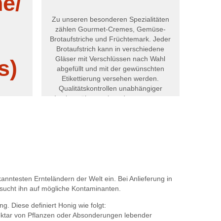
he/
Zu unseren besonderen Spezialitäten
zählen Gourmet-Cremes, Gemüse-
Brotaufstriche und Früchtemark. Jeder
Brotaufstrich kann in verschiedene
Gläser mit Verschlüssen nach Wahl
s)
abgefüllt und mit der gewünschten
Etikettierung versehen werden.
Qualitätskontrollen unabhängiger
Institute überwachen den gesamten
 aus der
Herstellungsprozess.
st einen
charf-
erden
bst und
rden sie
sig oder
s können
ntesten Ernteländern der Welt ein. Bei Anlieferung in
ten oder
rsucht ihn auf mögliche Kontaminanten.
en.
. Diese definiert Honig wie folgt:
Nektar von Pflanzen oder Absonderungen lebender